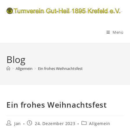
Zum
Inhalt
springen
Menü
Blog
>
Allgemein
>
Ein frohes Weihnachtsfest
Ein frohes Weihnachtsfest
Beitrags-
Beitrag
Beitrags-
Jan
24. Dezember 2023
Allgemein
Autor:
veröffentlicht:
Kategorie: