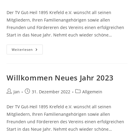
Autor:
veröffentlicht:
Kategorie:
Der TV Gut-Heil 1895 Krefeld e.V. wünscht all seinen
Mitgliedern, Ihren Familienangehörigen sowie allen
Freunden und Fördereren des Vereins einen erfolgreichen
Start in das Neue Jahr. Nehmt euch wieder schöne…
Guten
Weiterlesen
Start
In
Das
Neue
Jahr
2024
Willkommen Neues Jahr 2023
Beitrags-
Beitrag
Beitrags-
Jan
31. Dezember 2022
Allgemein
Autor:
veröffentlicht:
Kategorie:
Der TV Gut-Heil 1895 Krefeld e.V. wünscht all seinen
Mitgliedern, Ihren Familienangehörigen sowie allen
Freunden und Fördereren des Vereins einen erfolgreichen
Start in das Neue Jahr. Nehmt euch wieder schöne…