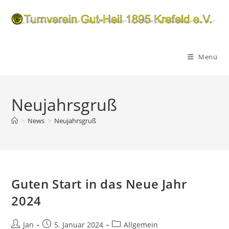
Zum
Inhalt
springen
Menü
Neujahrsgruß
>
News
>
Neujahrsgruß
Guten Start in das Neue Jahr
2024
Beitrags-
Beitrag
Beitrags-
Jan
5. Januar 2024
Allgemein