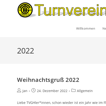
Zum
Inhalt
springen
Willkommen
N
2022
Weihnachtsgruß 2022
Beitrags-
Beitrag
Beitrags-
Jan
24. Dezember 2022
Allgemein
Autor:
veröffentlicht:
Kategorie:
Liebe TVGHler*innen, schon wieder ist ein Jahr wie im F