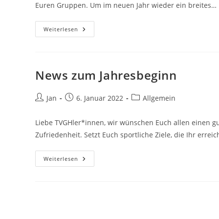
Euren Gruppen. Um im neuen Jahr wieder ein breites…
Weihnachtsgruß
Weiterlesen
2022
News zum Jahresbeginn
Beitrags-
Beitrag
Beitrags-
Jan
6. Januar 2022
Allgemein
Autor:
veröffentlicht:
Kategorie:
Liebe TVGHler*innen, wir wünschen Euch allen einen gut
Zufriedenheit. Setzt Euch sportliche Ziele, die Ihr erre
News
Weiterlesen
Zum
Jahresbeginn